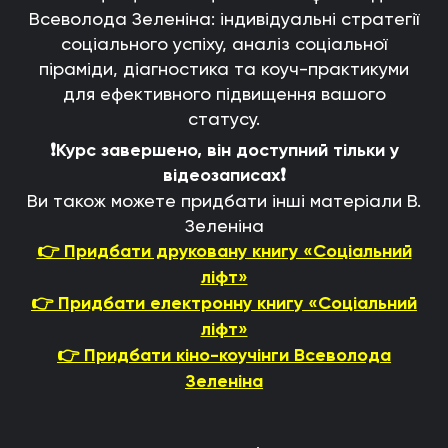
Всеволода Зеленіна: індивідуальні стратегії
соціального успіху, аналіз соціальної
піраміди, діагностика та коуч-практикуми
для ефективного підвищення вашого
статусу.
❗Курс завершено, він доступний тільки у
відеозаписах❗
Ви також можете придбати інші матеріали В.
Зеленіна
👉 Придбати друковану книгу «Соціальний
ліфт»
👉 Придбати електронну книгу «Соціальний
ліфт»
👉 Придбати кіно-коучінги Всеволода
Зеленіна