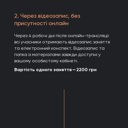
адміністративними процесами;
Шукає свій професійний шлях та
покликання;
2. Через відеозапис, без
Коуч або тренер, який бажає збагатити
присутності онлайн
свої практики новими техніками.
Програма курсу:
Через 4 робочі дні після онлайн-трансляції
всі учасники отримають відеозапис заняття
Коучинг Соціального Статусу:
та електронний конспект. Відеозапис та
Поняття психотехнології "Соціальний
папка із матеріалами завжди доступні у
Ліфт";
вашому особистому кабінеті.
взаємозв'язок соціального ліфта та
Вартість одного заняття — 2200 грн
статусу;
Розбір структури соціальної піраміди;
Коуч-практикуми.
Діагностика Соціальних Стратегій:
Розкриття восьми основних стратегій
соціального успіху;
пошук індивідуальної стратегії
соціального ліфта;
робота з негативними та позитивними