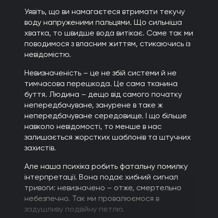
Уявіть, що ви намагаєтеся втримати текучу
воду напруженими пальцями. Що сильніша
хватка, то швидше вода витікає. Саме так ми
поводимося з власним життям, стикаючись із
невідомістю.
Невизначеність – це не збій системи й не
тимчасова перешкода. Це сама тканина
буття. Людина – дещо від самого початку
непередбачуване, занурене в таке ж
непередбачуване середовище. І що більше
навколо невідомості, то менше в нас
залишається жорстких шаблонів та штучних
захистів.
Але наша психіка робить фатальну помилку
інтерпретації. Вона подає хибний сигнал
тривоги: невизначено – отже, смертельно
небезпечно. Так ми провалюємося в
задушливу подвійну петлю.