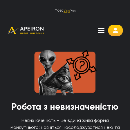
Мова
Укр
Рос
Робота з невизначеністю
Невизначеність – це єдина жива форма
майбутнього: навчіться насолоджуватися нею та